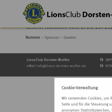
Gewinn-Nummern vom 1. bis 20. De
Nummer
– Sponsor – Gewinn
LionsClub Dorsten-Wulfen
IMP
eMail
info@lions-dorsten-wulfen.de
KON
Cookie-Verwaltung
Wir verwenden Cookies, um Ih
Seite und für die Steuerung 
anonymen Statistikzwecken, f