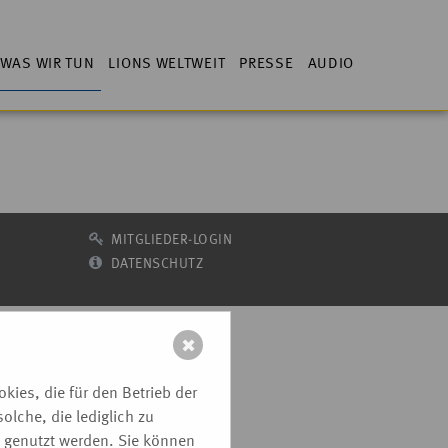
WAS WIR TUN
LIONS WELTWEIT
PRESSE
AUDIO
MITGLIEDER-LOGIN
DATENSCHUTZ
✖
ies, die für den Betrieb der
lche, die lediglich zu
e genutzt werden. Sie können