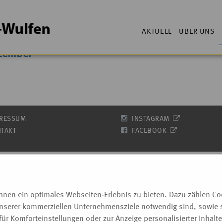
AKTUELL
ÜBER UNS
zember
RESSUM
INSTAGRAM
TAKT
FACEBOOK
nen ein optimales Webseiten-Erlebnis zu bieten. Dazu zählen Cook
unserer kommerziellen Unternehmensziele notwendig sind, sowie so
ür Komforteinstellungen oder zur Anzeige personalisierter Inhalt