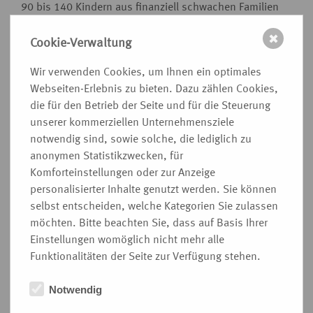
90 bis 140 Kindern aus finanziell schwachen Familien
die Teilnahme an Ferienfreizeiten. Sie ist auf Spenden
✖
angewiesen, da das Stiftungskapital stark abgenommen
Cookie-Verwaltung
hat.
Wir verwenden Cookies, um Ihnen ein optimales
Die
Rettungshundestaffel des
DRK
Recklinghausen
Webseiten-Erlebnis zu bieten. Dazu zählen Cookies,
besteht aus 11 ehrenamtlich tätigen Hundeführern mit
die für den Betrieb der Seite und für die Steuerung
ihren 18 Hunden. Sie ist drei bis vier Mal in der Woche
unserer kommerziellen Unternehmensziele
im Einsatz, um vermisste Menschen zu suchen. Der
notwendig sind, sowie solche, die lediglich zu
Bestand an den hierfür benötigten
GPS
-Trackern soll mit
anonymen Statistikzwecken, für
Hilfe der Spende aufgestockt werden.
Komforteinstellungen oder zur Anzeige
Die
Sportplatz-Olympiade des SV Hardt
feiert in diesem
personalisierter Inhalte genutzt werden. Sie können
Jahr ihr 20. Bestehen. Erwartet werden wieder an die
selbst entscheiden, welche Kategorien Sie zulassen
1.000 Kinder, denen weiterhin die kostenlose Teilnahme
möchten. Bitte beachten Sie, dass auf Basis Ihrer
ermöglicht werden soll.
Einstellungen womöglich nicht mehr alle
Ten Sing Gahlen
probt bereits intensiv mit rund 60
Funktionalitäten der Seite zur Verfügung stehen.
Jugendlichen und 14 Ehrenamtlichen für die diesjährige
Show mit dem Thema “Weltreise” und möchte die
Notwendig
Spende für die Bühnenmiete verwenden.
Die
Trauerbegleitung des Hospizdienstes
hilft Kindern