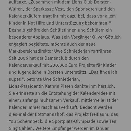
auffange. „Zusammen mit dem Lions Club Dorsten-
Wulfen, der Sparkasse Vest, den Sponsoren und den
Kalenderkäufern tragt Ihr mit dazu bei, dass vor allem
Kinder in Not Hilfe und Unterstützung bekommen.“
Deshalb gehöre den Schülerinnen und Schülern ein
besonderer Applaus. Was sein Vorgänger Oliver Göttlich
engagiert begleitete, möchte auch der neue
Marktbereichsdirektor Uwe Schniederjan fortführen.
Seit 2006 hat der Damenclub durch den
Kalenderverkauf mit 230.000 Euro Projekte für Kinder
und Jugendliche in Dorsten unterstützt. „Das finde ich
super!“, betonte Uwe Schniederjan.
Lions-Präsidentin Kathrin Pieren dankte ihm herzlich.
Sie erinnerte an die Entstehung der Kalender-Idee mit
einem anfangs mühsamen Verkauf; mittlerweile ist der
Kalender immer rasch ausverkauft. Bedacht werden
dies-mal der Rottmannshof, das Projekt FreiRaum, das
You Schermbeck, die Sportplatz-Olympiade sowie Ten
Sing Gahlen. Weitere Empfänger werden im Januar