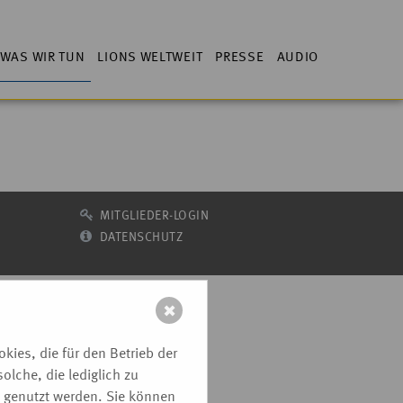
WAS WIR TUN
LIONS WELTWEIT
PRESSE
AUDIO
MITGLIEDER-LOGIN
DATENSCHUTZ
✖
ies, die für den Betrieb der
lche, die lediglich zu
e genutzt werden. Sie können