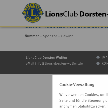
Gewinn-Nummern vom 1. bis 15. De
Nummer
– Sponsor – Gewinn
LionsClub Dorsten-Wulfen
IMP
eMail
info@lions-dorsten-wulfen.de
KON
Cookie-Verwaltung
Wir verwenden Cookies, um Ih
Seite und für die Steuerung 
anonymen Statistikzwecken, f