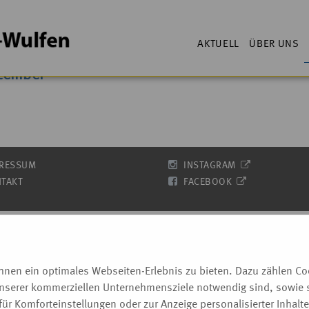
AKTUELL
ÜBER UNS
zember
RESSUM
INSTAGRAM
TAKT
FACEBOOK
nen ein optimales Webseiten-Erlebnis zu bieten. Dazu zählen Cook
unserer kommerziellen Unternehmensziele notwendig sind, sowie so
ür Komforteinstellungen oder zur Anzeige personalisierter Inhalt