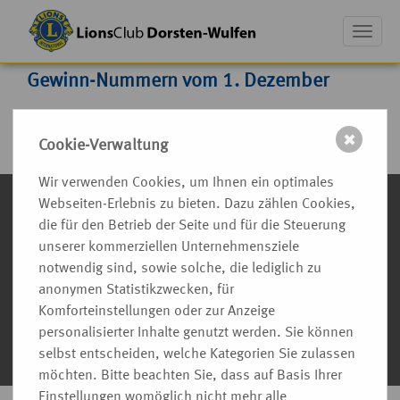
Toggle
naviga
Gewinn-Nummern vom 1. Dezember
Nummer
– Sponsor – Gewinn
✖
Cookie-Verwaltung
Wir verwenden Cookies, um Ihnen ein optimales
LionsClub Dorsten-Wulfen
Webseiten-Erlebnis zu bieten. Dazu zählen Cookies,
eMail
info@lions-dorsten-wulfen.de
die für den Betrieb der Seite und für die Steuerung
IMPRESSUM
unserer kommerziellen Unternehmensziele
KONTAKT
notwendig sind, sowie solche, die lediglich zu
INSTAGRAM
anonymen Statistikzwecken, für
FACEBOOK
Komforteinstellungen oder zur Anzeige
MITGLIEDER-LOGIN
personalisierter Inhalte genutzt werden. Sie können
DATENSCHUTZ
selbst entscheiden, welche Kategorien Sie zulassen
möchten. Bitte beachten Sie, dass auf Basis Ihrer
Einstellungen womöglich nicht mehr alle